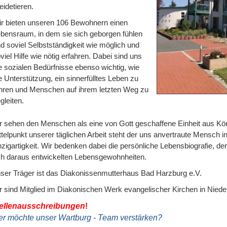
idetieren.
r bieten unseren 106 Bewohnern einen
bensraum, in dem sie sich geborgen fühlen
d soviel Selbstständigkeit wie möglich und
viel Hilfe wie nötig erfahren. Dabei sind uns
e sozialen Bedürfnisse ebenso wichtig, wie
e Unterstützung, ein sinnerfülltes Leben zu
hren und Menschen auf ihrem letzten Weg zu
gleiten.
r sehen den Menschen als eine von Gott geschaffene Einheit aus Kör
ttelpunkt unserer täglichen Arbeit steht der uns anvertraute Mensch i
nzigartigkeit. Wir bedenken dabei die persönliche Lebensbiografie, den
ch daraus entwickelten Lebensgewohnheiten.
ser Träger ist das Diakonissenmutterhaus Bad Harzburg e.V.
r sind Mitglied im Diakonischen Werk evangelischer Kirchen in Nied
ellenausschreibungen
!
r möchte unser Wartburg - Team verstärken?