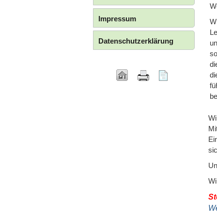
We
Impressum
Wi
Le
Datenschutzerklärung
un
so
di
di
fü
be
Wi
Mi
Ei
si
Un
Wi
St
We